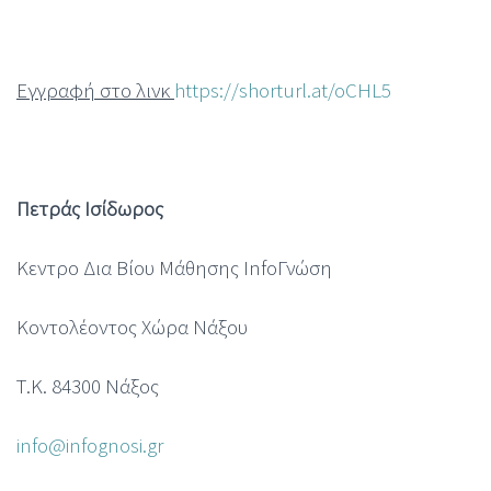
Εγγραφή στο λινκ
https://shorturl.at/oCHL5
Πετράς Ισίδωρος
Κεντρο Δια Βίου Μάθησης InfoΓνώση
Κοντολέοντος Χώρα Νάξου
Τ.Κ. 84300 Νάξος
info@infognosi.gr