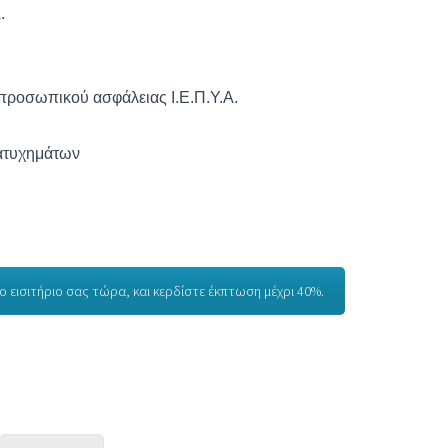
.
προσωπικού ασφάλειας Ι.Ε.Π.Υ.Α.
ατυχημάτων
 εισιτήριο σας τώρα, και κερδίστε έκπτωση μέχρι 40%.