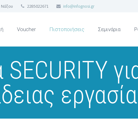
 Νάξου
2285022671
info@infognosi.gr
κή
Voucher
Πιστοποιήσεις
Σεμινάρια
Ρ
 SECURITY γι
δειας εργασί