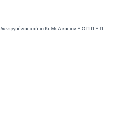
ιενεργούνται από το Κε.Με.Α και τον Ε.Ο.Π.Π.Ε.Π