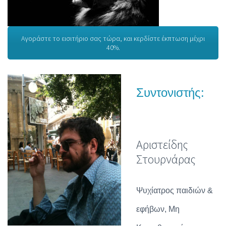
Αγοράστε το εισιτήριο σας τώρα, και κερδίστε έκπτωση μέχρι
40%.
Συντονιστής:
Αριστείδης
Στουρνάρας
Ψυχίατρος παιδιών &
εφήβων, Μη